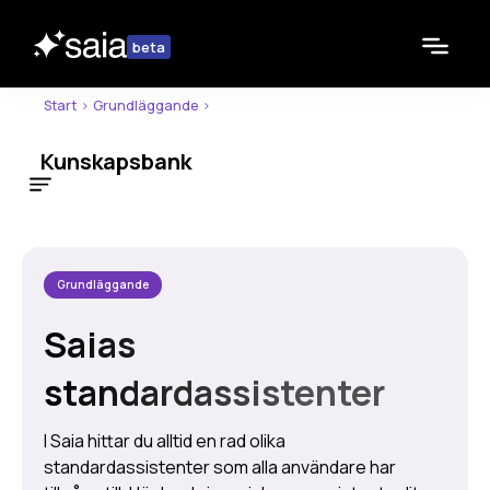
beta
Start
>
Grundläggande
>
Kunskapsbank
Om Kunskapsbanken
Få hjälp av @Saia-supporten
Ibland vilar Saia
Grundläggande
Driftnformation (status)
Aktuella buggar
Saias
Om Saia-projektet
standardassistenter
Grundläggande
Basfunktioner
I Saia hittar du alltid en rad olika
Standardassistenter
standardassistenter som alla användare har
Dina inställningar