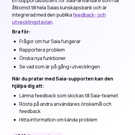
En supportassistent för Saia-användare som har
åtkomst till hela Saias kunskapsbank och är
integrerad med den publika
feedback- och
utvecklingstavlan
.
Bra för:
Frågor om hur Saia fungerar
Rapportera problem
Önska nya funktioner
Se vad som är på gång i utvecklingen
När du pratar med Saia-supporten kan den
hjälpa dig att:
Lämna feedback som skickas till Saia-teamet
Rösta på andra användares önskemål och
feedback
Hitta information om kända problem