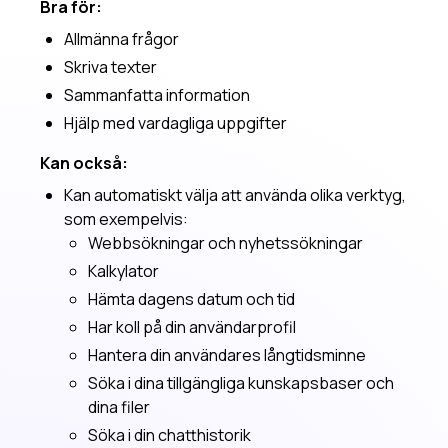
Bra för:
Saia-sidopanelen
Allmänna frågor
Spara Saia som app
Skriva texter
AI-kunskap
Sammanfatta information
Använd ditt omdöme
Hjälp med vardagliga uppgifter
AI-termer och begrepp
Kan också:
När AI svarar konstigt
Kan automatiskt välja att använda olika verktyg,
Tokens, vektorisering och RAG
som exempelvis:
Så skriver du en effektiv systemprompt
Webbsökningar och nyhetssökningar
Tips och tricks
Kalkylator
Spara Saia som app
Hämta dagens datum och tid
När AI svarar konstigt
Har koll på din användarprofil
Interaktiva användarfrågor
Hantera din användares långtidsminne
Söka i dina tillgängliga kunskapsbaser och
Administration
dina filer
Administrationsinställningar
Söka i din chatthistorik
Behörighetsgrupperna