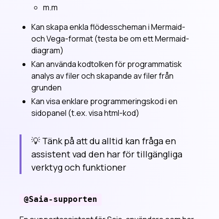
m.m
Hantera användare som Instans-administratör
Styr tillgänglighet av AI-modeller
Kan skapa enkla flödesscheman i Mermaid-
och Vega-format (testa be om ett Mermaid-
Videoguider
diagram)
Kom igång med Saia
Kan använda kodtolken för programmatisk
Spara AI-svar som Word- eller Excel-dokument
analys av filer och skapande av filer från
grunden
Dataskydd och integritet
Kan visa enklare programmeringskod i en
Kommande
sidopanel (t.ex. visa html-kod)
💡 Tänk på att du alltid kan fråga en
assistent vad den har för tillgängliga
verktyg och funktioner
@Saia-supporten