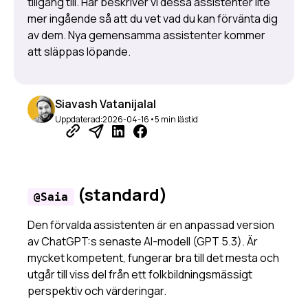
tillgång till. Här beskriver vi dessa assistenter lite
mer ingående så att du vet vad du kan förvänta dig
Webbsökning
av dem. Nya gemensamma assistenter kommer
Dokument och filer
att släppas löpande.
Spara och dela promptar
Arbetsytan
Så fungerar mappar
Siavash Vatanijalal
Minnesfunktionen
Uppdaterad:
2026-04-16
•
5 min lästid
Bildgenerering
Avancerade funktioner
Skapa en assistent
(standard)
Mapp eller assistent?
@Saia
Kodtolken
Den förvalda assistenten är en anpassad version
Flytande snabbåtgärder
av ChatGPT:s senaste AI-modell (GPT 5.3). Är
Så använder du variabler
mycket kompetent, fungerar bra till det mesta och
Delning av åtkomst
utgår till viss del från ett folkbildningsmässigt
Skills i Saia
perspektiv och värderingar.
URL-genvägar till Saia