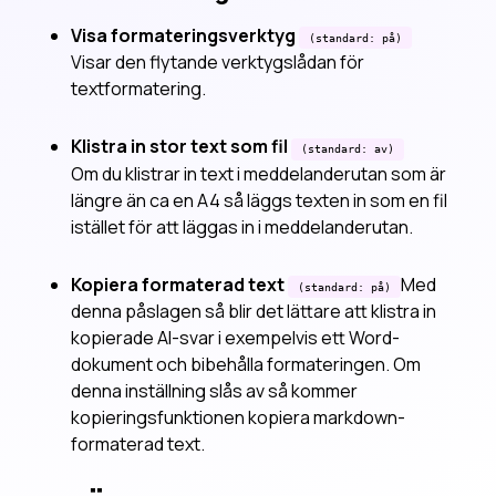
Visa formateringsverktyg
(standard: på)
Visar den flytande verktygslådan för
textformatering.
Klistra in stor text som fil
(standard: av)
Om du klistrar in text i meddelanderutan som är
längre än ca en A4 så läggs texten in som en fil
istället för att läggas in i meddelanderutan.
Kopiera formaterad text
Med
(standard: på)
denna påslagen så blir det lättare att klistra in
kopierade AI-svar i exempelvis ett Word-
dokument och bibehålla formateringen. Om
denna inställning slås av så kommer
kopieringsfunktionen kopiera markdown-
formaterad text.