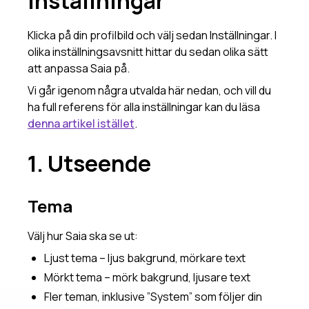
inställningar
Saia-sidopanelen
Klicka på din profilbild och välj sedan Inställningar. I
Spara Saia som app
olika inställningsavsnitt hittar du sedan olika sätt
AI-kunskap
att anpassa Saia på.
Använd ditt omdöme
Vi går igenom några utvalda här nedan, och vill du
AI-termer och begrepp
ha full referens för alla inställningar kan du läsa
När AI svarar konstigt
denna artikel istället
.
Tokens, vektorisering och RAG
1. Utseende
Så skriver du en effektiv systemprompt
Tips och tricks
Tema
Spara Saia som app
När AI svarar konstigt
Välj hur Saia ska se ut:
Interaktiva användarfrågor
Ljust tema – ljus bakgrund, mörkare text
Administration
Mörkt tema – mörk bakgrund, ljusare text
Administrationsinställningar
Fler teman, inklusive ”System” som följer din
Behörighetsgrupperna