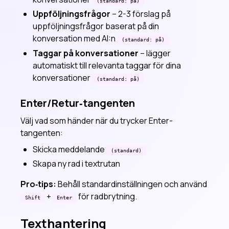
(standard: på)
Uppföljningsfrågor
– 2-3 förslag på
uppföljningsfrågor baserat på din
konversation med AI:n
(standard: på)
Taggar på konversationer
– lägger
automatiskt till relevanta taggar för dina
konversationer
(standard: på)
Enter/Retur‑tangenten
Välj vad som händer när du trycker Enter-
tangenten:
Skicka meddelande
(standard)
Skapa ny rad i textrutan
Pro‑tips:
Behåll standardinställningen och använd
+
för radbrytning.
Shift
Enter
Texthantering