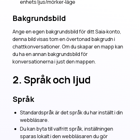
enhets ljus/mörker‑läge
Hantera användare som Instans-administratör
Styr tillgänglighet av AI-modeller
Bakgrundsbild
Videoguider
Ange en egen bakgrundsbild för ditt Saia‑konto,
Kom igång med Saia
denna bild visas tom en övertonad bakgrudn i
Spara AI-svar som Word- eller Excel-dokument
chattkonversationer. Om du skapar en mapp kan
du ha en annan bakgrundsbild för
Dataskydd och integritet
konversationerna i just den mappen.
Kommande
2. Språk och ljud
Språk
Standardspråk är det språk du har inställt i din
webbläsare.
Du kan byta till valfritt språk, inställningen
sparas lokalt i den webbläsaren du gör