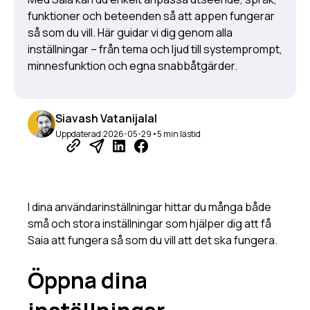
funktioner och beteenden så att appen fungerar
Webbsökning
så som du vill. Här guidar vi dig genom alla
Dokument och filer
inställningar – från tema och ljud till systemprompt,
Spara och dela promptar
minnesfunktion och egna snabbåtgärder.
Arbetsytan
Så fungerar mappar
Minnesfunktionen
Siavash Vatanijalal
Bildgenerering
Uppdaterad:
2026-05-29
•
5 min lästid
Avancerade funktioner
Skapa en assistent
Mapp eller assistent?
I dina användarinställningar hittar du många både
Kodtolken
små och stora inställningar som hjälper dig att få
Flytande snabbåtgärder
Saia att fungera så som du vill att det ska fungera.
Så använder du variabler
Delning av åtkomst
Öppna dina
Skills i Saia
URL-genvägar till Saia