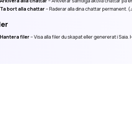
Arkivera alla chattar
– Arkiverar samtliga aktiva chattar på e
Ta bort alla chattar
– Raderar alla dina chattar permanent. (
ler
Hantera filer
– Visa alla filer du skapat eller genererat i Saia.