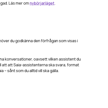
ldigad. Läs mer om
nybörjarläget
.
ehöver du godkänna den förfrågan som visas i
ina konversationer, oavsett vilken assistent du
ill att att Saia-assistenterna ska svara, format
a – sånt som du alltid vill ska gälla.