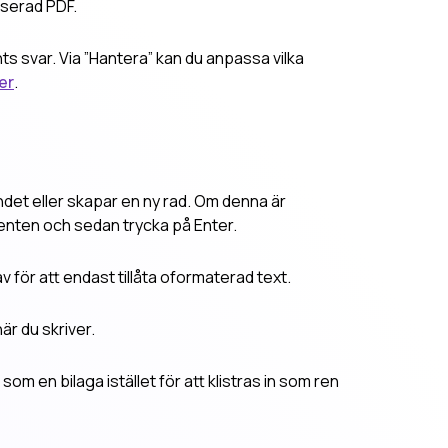
iserad PDF.
ts svar. Via ”Hantera” kan du anpassa vilka
er
.
et eller skapar en ny rad. Om denna är
genten och sedan trycka på Enter.
v för att endast tillåta oformaterad text.
är du skriver.
som en bilaga istället för att klistras in som ren