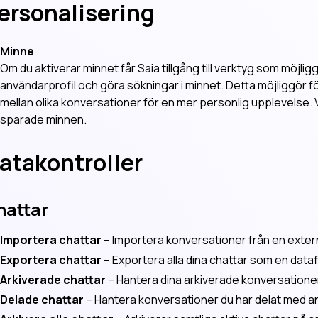
ersonalisering
Minne
Om du aktiverar minnet får Saia tillgång till verktyg som möjlig
användarprofil och göra sökningar i minnet. Detta möjliggör f
mellan olika konversationer för en mer personlig upplevelse. Vi
sparade minnen.
atakontroller
hattar
Importera chattar
– Importera konversationer från en extern
Exportera chattar
– Exportera alla dina chattar som en datafi
Arkiverade chattar
– Hantera dina arkiverade konversatione
Delade chattar
– Hantera konversationer du har delat med a