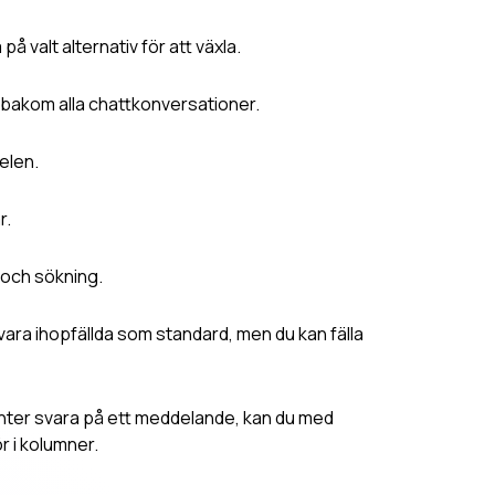
på valt alternativ för att växla.
bakom alla chattkonversationer.
nelen.
r.
 och sökning.
ara ihopfällda som standard, men du kan fälla
tenter svara på ett meddelande, kan du med
ör i kolumner.