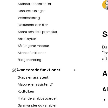
Standardassistenter
Dina inställningar
Webbsökning
Dokument och filer
S
Spara och dela promptar
Arbetsytan
Så fungerar mappar
Du 
"In
Minnesfunktionen
att
Bildgenerering
Avancerade funktioner
A
Skapa en assistent
Mapp eller assistent?
A
Kodtolken
Flytande snabbåtgärder
Så använder du variabler