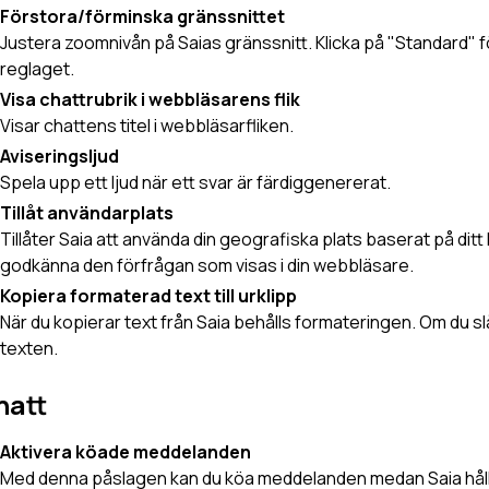
Förstora/förminska gränssnittet
Justera zoomnivån på Saias gränssnitt. Klicka på "Standard" för 
reglaget.
Visa chattrubrik i webbläsarens flik
Visar chattens titel i webbläsarfliken.
Aviseringsljud
Spela upp ett ljud när ett svar är färdiggenererat.
Tillåt användarplats
Tillåter Saia att använda din geografiska plats baserat på di
godkänna den förfrågan som visas i din webbläsare.
Kopiera formaterad text till urklipp
När du kopierar text från Saia behålls formateringen. Om du
texten.
hatt
Aktivera köade meddelanden
Med denna påslagen kan du köa meddelanden medan Saia hålle