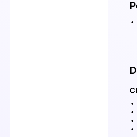
P
D
C