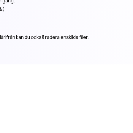
n gång.
⚠️)
 Härifrån kan du också radera enskilda filer.