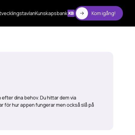
tvecklingstavlan
Kunskapsbank
Kom igång!
 efter dina behov. Du hittar dem via
gar för hur appen fungerar men också slå på