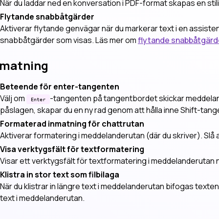
När du laddar ned en konversation i PDF-format skapas en stil
Flytande snabbåtgärder
Aktiverar flytande genvägar när du markerar text i en assisten
snabbåtgärder som visas. Läs mer om
flytande snabbåtgärd
nmatning
Beteende för enter-tangenten
Välj om
-tangenten på tangentbordet skickar meddeland
Enter
påslagen, skapar du en ny rad genom att hålla inne Shift-tan
Formaterad inmatning för chattrutan
Aktiverar formatering i meddelanderutan (där du skriver). Slå a
Visa verktygsfält för textformatering
Visar ett verktygsfält för textformatering i meddelanderutan n
Klistra in stor text som filbilaga
När du klistrar in längre text i meddelanderutan bifogas texten 
text i meddelanderutan.