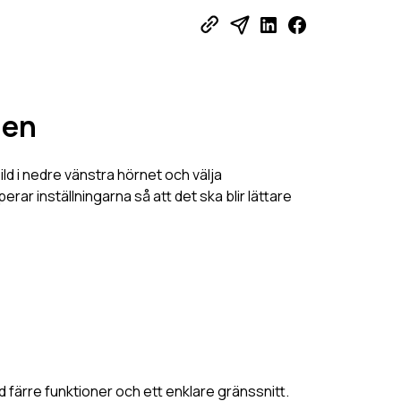
len
ild i nedre vänstra hörnet och välja
erar inställningarna så att det ska blir lättare
d färre funktioner och ett enklare gränssnitt.