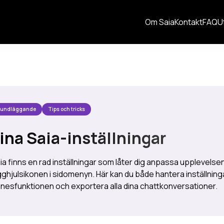
Om Saia
Kontakt
FAQ
U
rundläggande
Tips och tricks
ina Saia-inställningar
aia finns en rad inställningar som låter dig anpassa upplevelsen
ghjulsikonen i sidomenyn. Här kan du både hantera inställnin
nesfunktionen och exportera alla dina chattkonversationer.