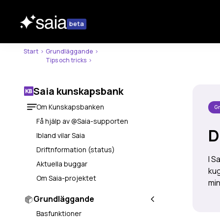
beta
Start
>
Grundläggande
>
Tips och tricks
>
Saia kunskapsbank
Om Kunskapsbanken
G
Få hjälp av @Saia-supporten
D
Ibland vilar Saia
Driftnformation (status)
I S
Aktuella buggar
kug
Om Saia-projektet
min
Grundläggande
Basfunktioner