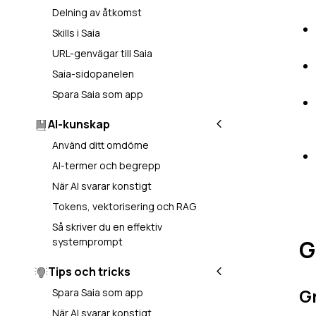
Delning av åtkomst
Skills i Saia
URL-genvägar till Saia
Saia-sidopanelen
Spara Saia som app
AI-kunskap
Använd ditt omdöme
AI-termer och begrepp
När AI svarar konstigt
Tokens, vektorisering och RAG
Så skriver du en effektiv
G
systemprompt
Tips och tricks
G
Spara Saia som app
När AI svarar konstigt