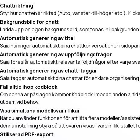
Chattriktning
Styr hur chatten är riktad (Auto, vänster-till-höger etc.). Klicka 
Bakgrundsbild för chatt
Ladda upp en egen bakgrundsbild, som tonas in i bakgrunden 
Automatisk generering av titel
Saia namnger automatiskt dina chattkonversationer i sidopa
Automatisk generering av uppföljningsfrågor
Saia föreslår automatiskt relevanta följdfrågor efter varje sva
Automatisk generering av chatt-taggar
Saia taggar automatiskt dina chattar för enklare organisering
Fäll alltid ihop kodblock
Om denna är påslagen kommer Kodblock i meddelanden alltid v
ut dem vid behov.
Visa simultana modellsvar i flikar
När du använder funktionen för att låta flera modeller/assis
denna inställning styra så att svaren visas i varsin flik istället f
Stiliserad PDF-export