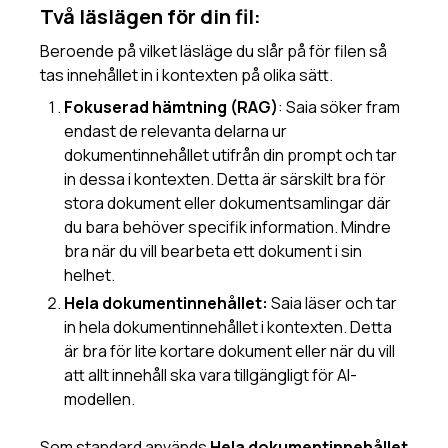
Två läslägen för din fil:
Hantera användare som Instans-administratör
Styr tillgänglighet av AI-modeller
Beroende på vilket läsläge du slår på för filen så
tas innehållet in i kontexten på olika sätt.
Videoguider
Fokuserad hämtning (RAG)
: Saia söker fram
Kom igång med Saia
endast de relevanta delarna ur
Spara AI-svar som Word- eller Excel-dokument
dokumentinnehållet utifrån din prompt och tar
in dessa i kontexten. Detta är särskilt bra för
Dataskydd och integritet
stora dokument eller dokumentsamlingar där
Kommande
du bara behöver specifik information. Mindre
bra när du vill bearbeta ett dokument i sin
helhet.
Hela dokumentinnehållet:
Saia läser och tar
in hela dokumentinnehållet i kontexten. Detta
är bra för lite kortare dokument eller när du vill
att allt innehåll ska vara tillgängligt för AI-
modellen.
Som standard används
Hela dokumentinnehållet