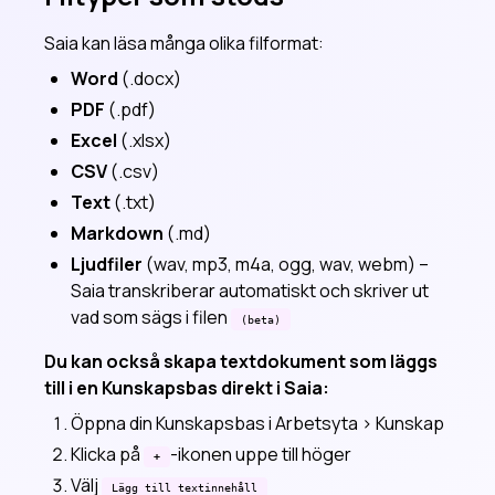
Saia kan läsa många olika filformat:
Word
(.docx)
PDF
(.pdf)
Excel
(.xlsx)
CSV
(.csv)
Text
(.txt)
Markdown
(.md)
Ljudfiler
(wav, mp3, m4a, ogg, wav, webm) –
Saia transkriberar automatiskt och skriver ut
vad som sägs i filen
(beta)
Du kan också skapa textdokument som läggs
till i en Kunskapsbas direkt i Saia:
Öppna din Kunskapsbas i Arbetsyta > Kunskap
Klicka på
-ikonen uppe till höger
+
Välj
Lägg till textinnehåll