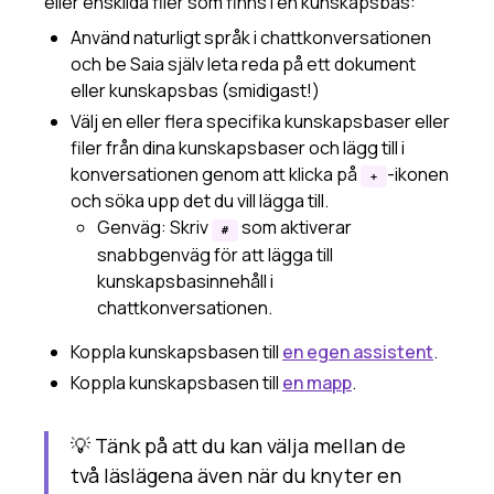
eller enskilda filer som finns i en kunskapsbas:
Använd naturligt språk i chattkonversationen
och be Saia själv leta reda på ett dokument
eller kunskapsbas (smidigast!)
Välj en eller flera specifika kunskapsbaser eller
filer från dina kunskapsbaser och lägg till i
konversationen genom att klicka på
-ikonen
+
och söka upp det du vill lägga till.
Genväg: Skriv
som aktiverar
#
snabbgenväg för att lägga till
kunskapsbasinnehåll i
chattkonversationen.
Koppla kunskapsbasen till
en egen assistent
.
Koppla kunskapsbasen till
en mapp
.
💡 Tänk på att du kan välja mellan de
två läslägena även när du knyter en