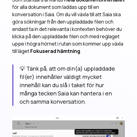
för alla dokument som laddas upp till en
konversation i Saia. Om du vill växla till att Saia ska
göra sökningar från den uppladdade filen och
endast ta in det relevanta i kontexten behöver du
klicka på den uppladdade filen och med reglaget
uppe i högra hörnet i rutan som kommer upp växla
till läget
Fokuserad hämtning
.
💡 Tänk på, att om din(a) uppladdade
fil(er) innehåller väldigt mycket
innehåll kan du slå i taket för hur
många tecken Saia kan hantera i en
och samma konversation.