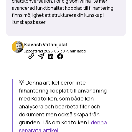
chattkonversation. För dig som vill ha lite mer
avancerad funktionalitet kopplad till filhantering
Webbsökning
finns möjlighet att strukturera din kunskap i
Dokument och filer
Kunskapsbaser.
Spara och dela promptar
Arbetsytan
Så fungerar mappar
Siavash Vatanijalal
Minnesfunktionen
Uppdaterad:
2026-06-30
•
5 min lästid
Bildgenerering
Avancerade funktioner
Skapa en assistent
💡 Denna artikel berör inte
Mapp eller assistent?
filhantering kopplat till användning
Kodtolken
med Kodtolken, som både kan
Flytande snabbåtgärder
analysera och bearbeta filer och
Så använder du variabler
dokument men också skapa från
Delning av åtkomst
grunden. Läs om Kodtolken i
denna
Skills i Saia
separata artikel
.
URL-genvägar till Saia