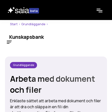
beta
Start
>
Grundläggande
>
Kunskapsbank
Om Kunskapsbanken
Få hjälp av @Saia-supporten
Ibland vilar Saia
Grundläggande
Driftnformation (status)
Aktuella buggar
Arbeta med dokument
Om Saia-projektet
och filer
Grundläggande
Basfunktioner
Enklaste sättet att arbeta med dokument och filer
Standardassistenter
är att dra och släppa in en fil i din
Dina inställningar