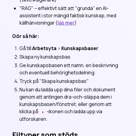
"RAG" – effektivt sätt att "grunda" en AI-
assistent i stor mängd faktisk kunskap, med
källhänvisningar (
läs mer
)
Gör så här:
Gå till
Arbetsyta
>
Kunskapsbaser
Skapa ny kunskapsbas
Ge kunskapsbasen ett namn, en beskrivning
och eventuell behörighetsdelning
Tryck på "Skapa kunskapsbas"
Nu kan du ladda upp dina filer och dokument
genom att antingen dra-och-släppa dem i
kunskapsbasen/fönstret, eller genom att
klicka på
-ikonen och ladda upp via
+
utforskaren.
Filtyper som stöds