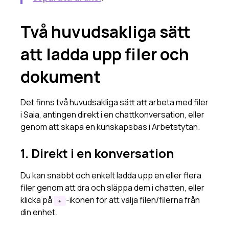
Saia-sidopanelen
Två huvudsakliga sätt
Spara Saia som app
AI-kunskap
att ladda upp filer och
Använd ditt omdöme
dokument
AI-termer och begrepp
När AI svarar konstigt
Det finns två huvudsakliga sätt att arbeta med filer
Tokens, vektorisering och RAG
i Saia, antingen direkt i en chattkonversation, eller
Så skriver du en effektiv systemprompt
genom att skapa en kunskapsbas i Arbetstytan.
Tips och tricks
1. Direkt i en konversation
Spara Saia som app
När AI svarar konstigt
Du kan snabbt och enkelt ladda upp en eller flera
Interaktiva användarfrågor
filer genom att dra och släppa dem i chatten, eller
Administration
klicka på
-ikonen för att välja filen/filerna från
+
din enhet.
Administrationsinställningar
Behörighetsgrupperna