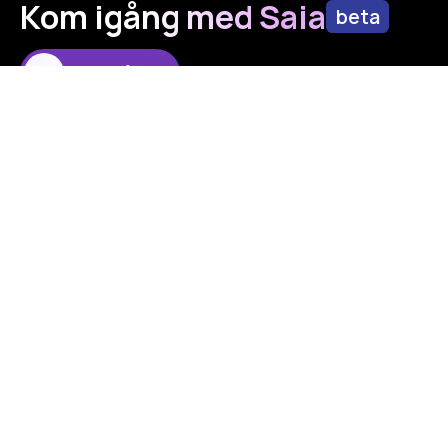
Kom igång med Saia
beta
Kom igång!
Håll dig informerad
Släng in din mejladress så säger vi till när det finns mer
att berätta!
Ditt namn *
Din e-postsadress *