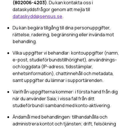
(802006-4203)
. Du kan kontakta oss i
dataskyddsfrågor genom att mejla till
dataskydd@sensus.se
.
Du kan begära tillgång till dina personuppgifter,
rättelse, radering, begränsning eller invända mot
behandling.
Vilka uppgifter vi behandlar: kontouppgifter (namn,
e-post, studieförbundstillhörighet), användnings-
och loggdata (IP-adress, tidsstämplar,
enhetsinformation), chattinnehåll och metadata,
samt uppgifter du lämnar i supportärenden.
Varifrån uppgifterna kommer: i första hand från dig
när du använder Saia; i vissa fall från ditt
studieförbund i samband med konto‑aktivering.
Ändamål med behandlingen: tillhandahålla och
administrera kontot och tjänsten; drift, felsökning