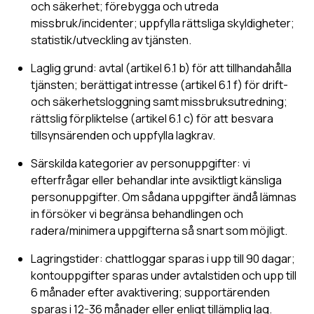
och säkerhet; förebygga och utreda
missbruk/incidenter; uppfylla rättsliga skyldigheter;
statistik/utveckling av tjänsten.
Laglig grund: avtal (artikel 6.1 b) för att tillhandahålla
tjänsten; berättigat intresse (artikel 6.1 f) för drift-
och säkerhetsloggning samt missbruksutredning;
rättslig förpliktelse (artikel 6.1 c) för att besvara
tillsynsärenden och uppfylla lagkrav.
Särskilda kategorier av personuppgifter: vi
efterfrågar eller behandlar inte avsiktligt känsliga
personuppgifter. Om sådana uppgifter ändå lämnas
in försöker vi begränsa behandlingen och
radera/minimera uppgifterna så snart som möjligt.
Lagringstider: chattloggar sparas i upp till 90 dagar;
kontouppgifter sparas under avtalstiden och upp till
6 månader efter avaktivering; supportärenden
sparas i 12-36 månader eller enligt tillämplig lag.