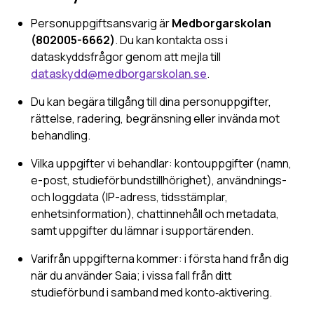
Personuppgiftsansvarig är
Medborgarskolan
(802005-6662)
. Du kan kontakta oss i
dataskyddsfrågor genom att mejla till
dataskydd@medborgarskolan.se
.
Du kan begära tillgång till dina personuppgifter,
rättelse, radering, begränsning eller invända mot
behandling.
Vilka uppgifter vi behandlar: kontouppgifter (namn,
e-post, studieförbundstillhörighet), användnings-
och loggdata (IP-adress, tidsstämplar,
enhetsinformation), chattinnehåll och metadata,
samt uppgifter du lämnar i supportärenden.
Varifrån uppgifterna kommer: i första hand från dig
när du använder Saia; i vissa fall från ditt
studieförbund i samband med konto‑aktivering.