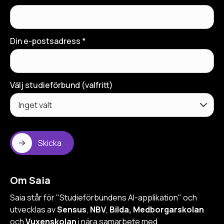
Din e-postsadress *
Välj studieförbund (valfritt)
Skicka
Om Saia
Saia står för "Studieförbundens AI-applikation" och
utvecklas av
Sensus
,
NBV
,
Bilda, Medborgarskolan
och
Vuxenskolan
i nära samarbete med