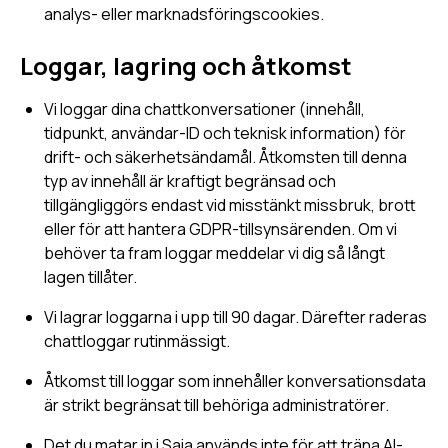
analys- eller marknadsföringscookies.
Loggar, lagring och åtkomst
Vi loggar dina chattkonversationer (innehåll,
tidpunkt, användar-ID och teknisk information) för
drift- och säkerhetsändamål. Åtkomsten till denna
typ av innehåll är kraftigt begränsad och
tillgängliggörs endast vid misstänkt missbruk, brott
eller för att hantera GDPR-tillsynsärenden. Om vi
behöver ta fram loggar meddelar vi dig så långt
lagen tillåter.
Vi lagrar loggarna i upp till 90 dagar. Därefter raderas
chattloggar rutinmässigt.
Åtkomst till loggar som innehåller konversationsdata
är strikt begränsat till behöriga administratörer.
Det du matar in i Saia används inte för att träna AI-