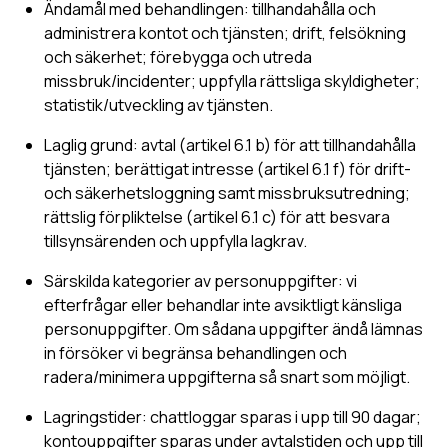
Ändamål med behandlingen: tillhandahålla och
administrera kontot och tjänsten; drift, felsökning
och säkerhet; förebygga och utreda
missbruk/incidenter; uppfylla rättsliga skyldigheter;
statistik/utveckling av tjänsten.
Laglig grund: avtal (artikel 6.1 b) för att tillhandahålla
tjänsten; berättigat intresse (artikel 6.1 f) för drift-
och säkerhetsloggning samt missbruksutredning;
rättslig förpliktelse (artikel 6.1 c) för att besvara
tillsynsärenden och uppfylla lagkrav.
Särskilda kategorier av personuppgifter: vi
efterfrågar eller behandlar inte avsiktligt känsliga
personuppgifter. Om sådana uppgifter ändå lämnas
in försöker vi begränsa behandlingen och
radera/minimera uppgifterna så snart som möjligt.
Lagringstider: chattloggar sparas i upp till 90 dagar;
kontouppgifter sparas under avtalstiden och upp till