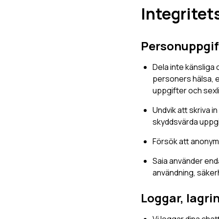
Integritet
Personuppgif
Dela inte känsliga
personers hälsa, et
uppgifter och sexl
Undvik att skriva 
skyddsvärda uppgi
Försök att anonymi
Saia använder enda
användning, säkerh
Loggar, lagri
Vi loggar dina chat