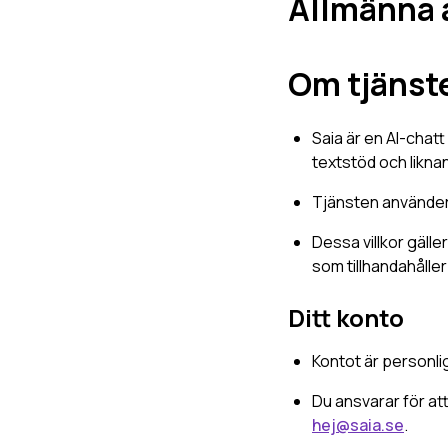
Allmänna a
Om tjänst
Saia är en AI-chat
textstöd och likna
Tjänsten använder 
Dessa villkor gälle
som tillhandahålle
Ditt konto
Kontot är personlig
Du ansvarar för at
hej@saia.se
.