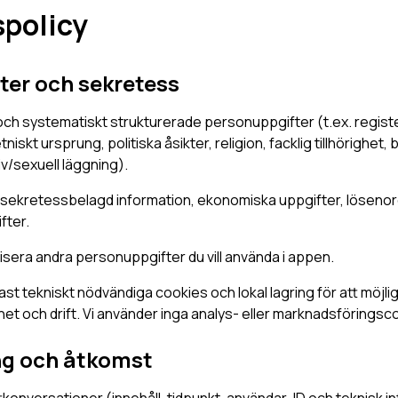
spolicy
ter och sekretess
 och systematiskt strukturerade personuppgifter (t.ex. regis
niskt ursprung, politiska åsikter, religion, facklig tillhörighet
iv/sexuell läggning).
in sekretessbelagd information, ekonomiska uppgifter, lösenor
fter.
sera andra personuppgifter du vill använda i appen.
st tekniskt nödvändiga cookies och lokal lagring för att möjli
et och drift. Vi använder inga analys- eller marknadsföringsc
ng och åtkomst
tkonversationer (innehåll, tidpunkt, användar-ID och teknisk in