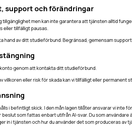
t, support och förändringar
g tillgänglighet men kan inte garantera att tjänsten alltid fung
eller tillfälligt pausas.
sta hand av ditt studieförbund. Begränsad, gemensam support
vstängning
t konto genom att kontakta ditt studieförbund.
 villkoren eller risk för skada kan vi tillfälligt eller permanent 
änsning
lls i befintligt skick. I den mån lagen tillåter ansvarar vi inte fö
er beslut som fattas enbart utifrån AI-svar. Du som användare ä
ger in i tjänsten och hur du använder det som produceras av tj