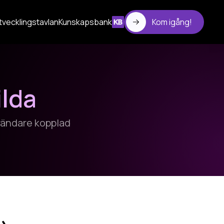
tvecklingstavlan
Kunskapsbank
Kom igång!
ilda
nvändare kopplad