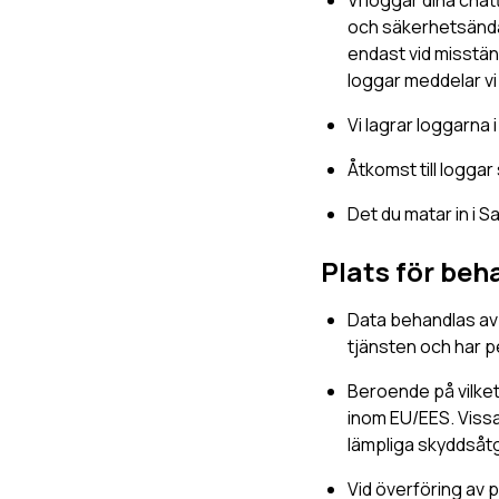
och säkerhetsändam
endast vid misstän
loggar meddelar vi d
Vi lagrar loggarna 
Åtkomst till loggar
Det du matar in i S
Plats för beh
Data behandlas a
tjänsten och har p
Beroende på vilket
inom EU/EES. Vissa
lämpliga skyddsåt
Vid överföring av 