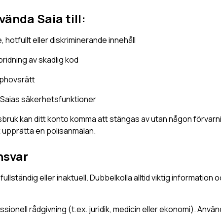
vända Saia till:
, hotfullt eller diskriminerande innehåll
pridning av skadlig kod
pphovsrätt
 Saias säkerhetsfunktioner
bruk kan ditt konto komma att stängas av utan någon förvarn
t upprätta en polisanmälan.
nsvar
ofullständig eller inaktuell. Dubbelkolla alltid viktig information 
ssionell rådgivning (t.ex. juridik, medicin eller ekonomi). Använ