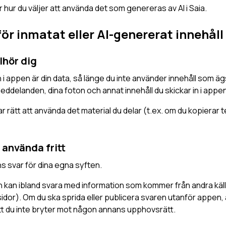
r hur du väljer att använda det som genereras av AI i Saia.
ör inmatat eller AI-genererat innehåll
llhör dig
in i appen är din data, så länge du inte använder innehåll som 
eddelanden, dina foton och annat innehåll du skickar in i appen
 har rätt att använda det material du delar (t.ex. om du kopierar 
 använda fritt
ns svar för dina egna syften.
AI:n kan ibland svara med information som kommer från andra kä
sidor). Om du ska sprida eller publicera svaren utanför appen, ä
att du inte bryter mot någon annans upphovsrätt.