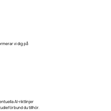
ormerar vi dig på
tuella AI-riktlinjer
tudieförbund du tillhör.