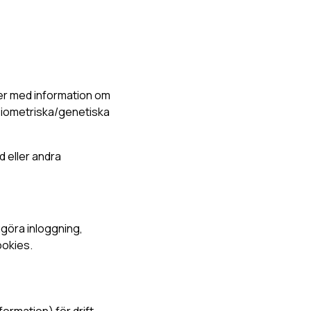
ter med information om
, biometriska/genetiska
d eller andra
ggöra inloggning,
ookies.
formation) för drift-