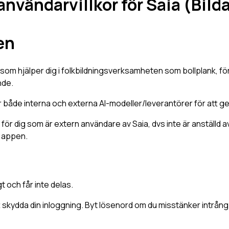
nvändarvillkor för Saia (Bild
en
t som hjälper dig i folkbildningsverksamheten som bollplank, fö
nde.
både interna och externa AI-modeller/leverantörer för att ge
r för dig som är extern användare av Saia, dvs inte är anställd
r appen.
t och får inte delas.
t skydda din inloggning. Byt lösenord om du misstänker intrå