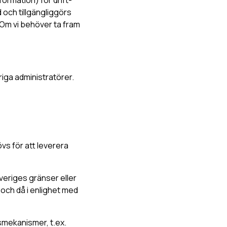
 och tillgängliggörs
 Om vi behöver ta fram
riga administratörer.
vs för att leverera
veriges gränser eller
och då i enlighet med
smekanismer, t.ex.