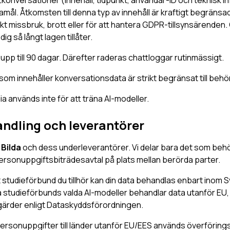
ål. Åtkomsten till denna typ av innehåll är kraftigt begränsad
kt missbruk, brott eller för att hantera GDPR-tillsynsärenden.
ig så långt lagen tillåter.
i upp till 90 dagar. Därefter raderas chattloggar rutinmässigt.
 som innehåller konversationsdata är strikt begränsat till behö
aia används inte för att träna AI-modeller.
andling och leverantörer
v
Bilda
och dess underleverantörer. Vi delar bara det som behö
ersonuppgiftsbiträdesavtal på plats mellan berörda parter.
 studieförbund du tillhör kan din data behandlas enbart inom S
 studieförbunds valda AI-modeller behandlar data utanför EU, 
gärder enligt Dataskyddsförordningen.
personuppgifter till länder utanför EU/EES används överföring