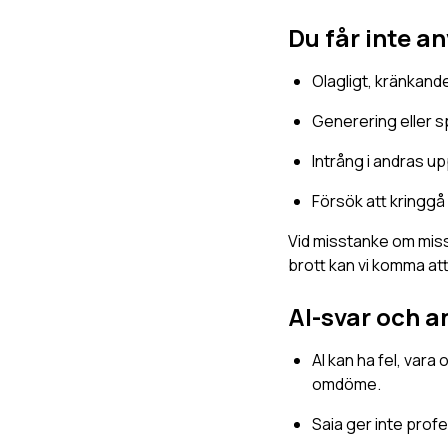
Du får inte an
Olagligt, kränkande
Generering eller s
Intrång i andras u
Försök att kringgå
Vid misstanke om miss
brott kan vi komma at
AI-svar och a
AI kan ha fel, vara 
omdöme.
Saia ger inte profe