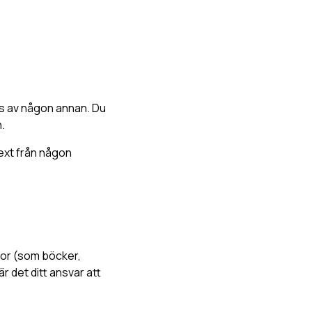
ägs av någon annan. Du
.
text från någon
llor (som böcker,
r det ditt ansvar att