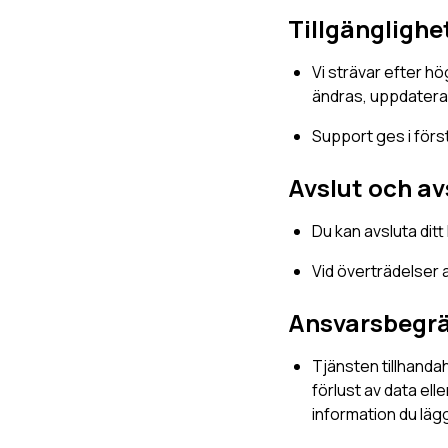
Tillgänglighe
Vi strävar efter hö
ändras, uppdateras 
Support ges i för
Avslut och a
Du kan avsluta dit
Vid överträdelser av
Ansvarsbegr
Tjänsten tillhandahå
förlust av data ell
information du läg