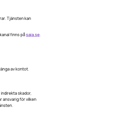
erar. Tjänsten kan
kanal finns på
saia.se
.
stänga av kontot.
r indirekta skador,
r ansvarig för vilken
änsten.