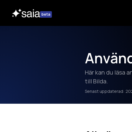
beta
Använda
Här kan du läsa a
till Bilda.
Senast uppdaterad:
20