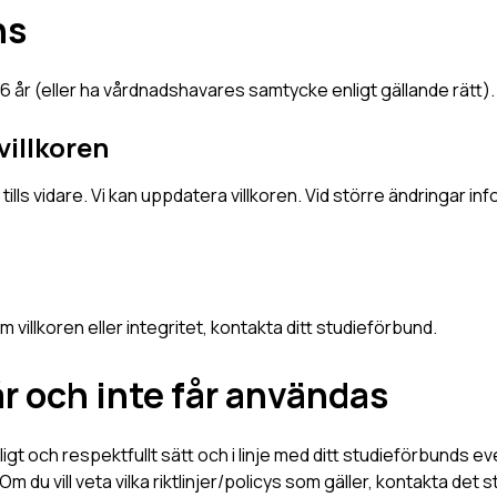
ns
16 år (eller ha vårdnadshavares samtycke enligt gällande rätt).
villkoren
 tills vidare. Vi kan uppdatera villkoren. Vid större ändringar inf
 villkoren eller integritet, kontakta ditt studieförbund.
år och inte får användas
igt och respektfullt sätt och i linje med ditt studieförbunds even
m du vill veta vilka riktlinjer/policys som gäller, kontakta det s