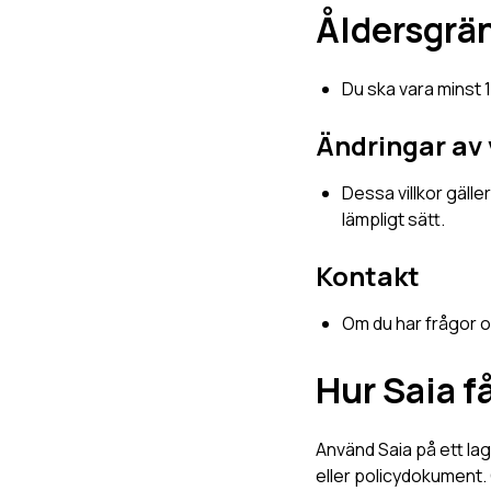
Åldersgrä
Du ska vara minst 
Ändringar av 
Dessa villkor gäller
lämpligt sätt.
Kontakt
Om du har frågor om
Hur Saia f
Använd Saia på ett lagl
eller policydokument. O