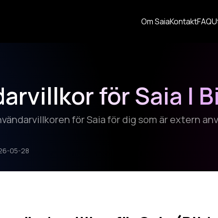
Om Saia
Kontakt
FAQ
U
rvillkor för Saia | B
nvändarvillkoren för Saia för dig som är extern a
26-05-28