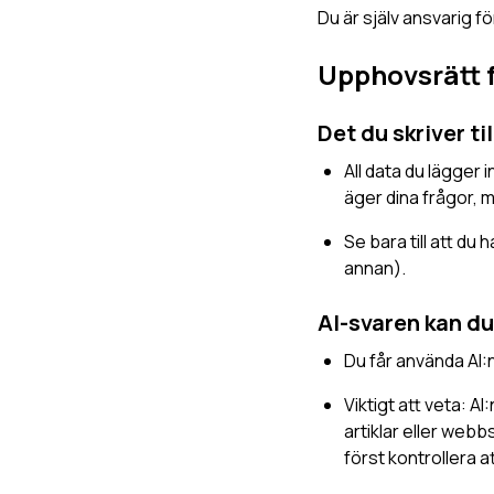
Du är själv ansvarig fö
Upphovsrätt f
Det du skriver ti
All data du lägger 
äger dina frågor, m
Se bara till att du
annan).
AI-svaren kan du
Du får använda AI:
Viktigt att veta: 
artiklar eller webb
först kontrollera 