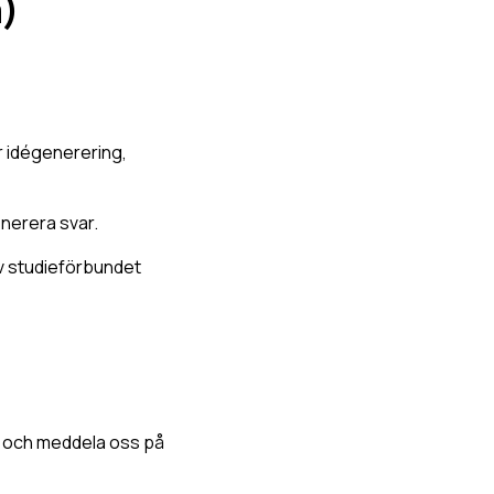
a)
r idégenerering,
nerera svar.
 av studieförbundet
ng och meddela oss på