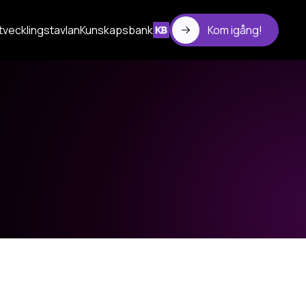
tvecklingstavlan
Kunskapsbank
Kom igång!