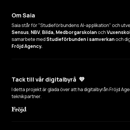
Om Saia
Saia står för "Studieförbundens AI-applikation" och utv
Sensus
,
NBV
,
Bilda, Medborgarskolan
och
Vuxensko
samarbete med
Studieförbunden i samverkan
och dig
Fröjd Agency.
Tack till vår digitalbyrå 💜
I detta projekt är glada över att ha digitalbyrån Fröjd A
teknikpartner.