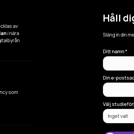
Håll d
ecklas av
lan
i nära
Släng in din me
italbyrån
Ditt namn *
Din e-postsad
gency som
Välj studieför