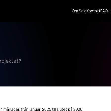
Om Saia
Kontakt
FAQ
U
projektet?
4 månader, från januari 2025 till slutet på 2026.